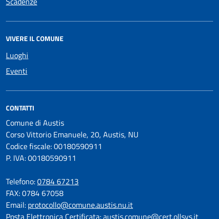
Scadenze
VIVERE IL COMUNE
Luoghi
Eventi
CONTATTI
Comune di Austis
Corso Vittorio Emanuele, 20, Austis, NU
Codice fiscale: 00180590911
P. IVA: 00180590911
Telefono:
0784 67213
FAX: 0784 67058
Email:
protocollo@comune.austis.nu.it
Posta Elettronica Certificata:
austis.comune@cert.ollsys.it