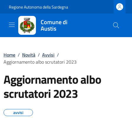
Regione Autonoma della Sardegna
Comune di
Austis
Home
/
Novità
/
Avvisi
/
Aggiornamento albo scrutatori 2023
Aggiornamento albo
scrutatori 2023
avvisi