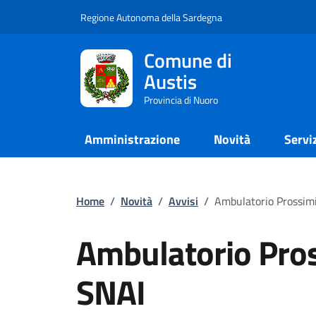
Regione Autonoma della Sardegna
Comune di
Austis
Provincia di Nuoro
Amministrazione
Novità
Servi
Home
/
Novità
/
Avvisi
/
Ambulatorio Prossimi
Ambulatorio Pros
SNAI