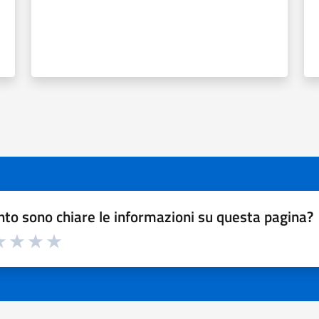
to sono chiare le informazioni su questa pagina?
a 1 a 5 stelle la pagina
 1 stelle su 5
luta 2 stelle su 5
Valuta 3 stelle su 5
Valuta 4 stelle su 5
Valuta 5 stelle su 5