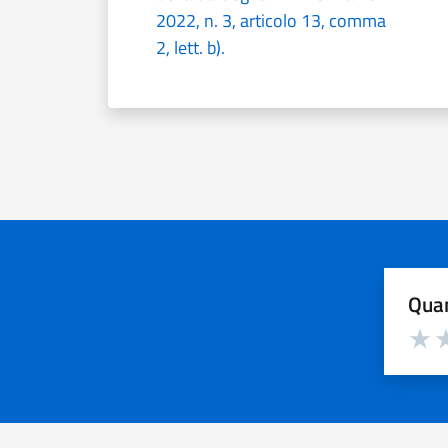
2022, n. 3, articolo 13, comma
2, lett. b).
Quan
Valuta d
Valuta
Va